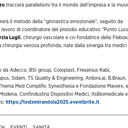
zo
traccerà parallelismi tra il mondo dell’impresa e la musi
trerà il metodo della “ginnastica emozionale”, seguito da
lavoro di coordinatore del presidio educativo “Punto Luc
zia Lugli
, chirurgo vascolare e co-fondatrice della Flebo
la chirurgia venosa profonda, nate dalla sinergia tra medici
 da Adecco, BSI group, Coloplast, Fresenius Kabi,
pus, Sidam, TS Quality & Engineering, Ardora.ai, B.Braun,
, Thema Med Complife, Synesthesia e Fondazione Maverx, 
Modena, Confindustria Dispositivi Medici, ItsBiomedicale e
zo:
https://tedxmirandola2025.eventbrite.it
.
CH
EVENTI
SANITÀ