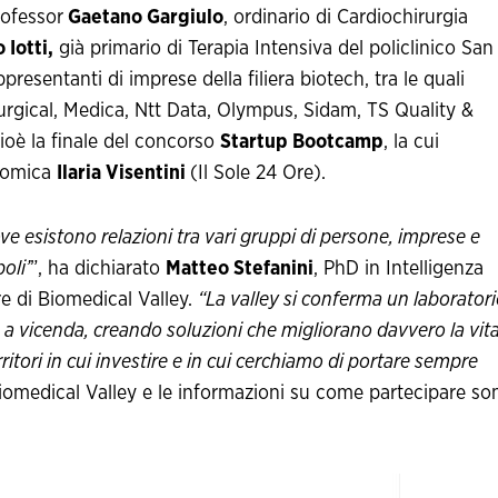
rofessor
Gaetano Gargiulo
, ordinario di Cardiochirurgia
 Iotti,
già primario di Terapia Intensiva del policlinico San
resentanti di imprese della filiera biotech, tra le quali
surgical, Medica, Ntt Data, Olympus, Sidam, TS Quality &
ioè la finale del concorso
Startup Bootcamp
, la cui
onomica
Ilaria Visentini
(Il Sole 24 Ore).
e esistono relazioni tra vari gruppi di persone, imprese e
oli’
”, ha dichiarato
Matteo Stefanini
, PhD in Intelligenza
re di Biomedical Valley.
“La valley si conferma un laborator
no a vicenda, creando soluzioni che migliorano davvero la vita
itori in cui investire e in cui cerchiamo di portare sempre
i Biomedical Valley e le informazioni su come partecipare so