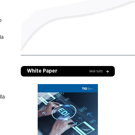
o
la
White Paper
Vedi tutti
lla