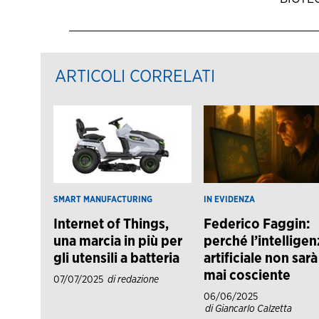
ARTICOLI CORRELATI
SMART MANUFACTURING
IN EVIDENZA
Internet of Things,
Federico Faggin:
una marcia in più per
perché l’intelligen
gli utensili a batteria
artificiale non sarà
mai cosciente
07/07/2025
di redazione
06/06/2025
di Giancarlo Calzetta