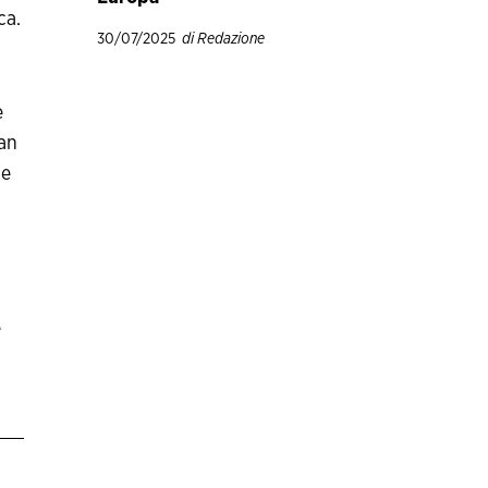
ca.
30/07/2025
di Redazione
e
xan
 e
e