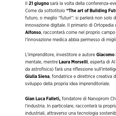
Il
21 giugno
sarà la volta della conferenza-e
Come da sottotitolo
“The art of Building Fu
futuro, o meglio “futuri”: si parlerà non solo 
innovazione digitale. Il primario di Ortopedia
Alfonso
, racconterà come nel proprio campo (
l’innovazione medica abbia permesso di miglio
L’imprenditore, investitore e autore
Giacomo 
mentale, mentre
Laura Morselli
, esperta di 
da astrofisica) farà una riflessione sull'intellig
Giulia Siena
, fondatrice e direttrice creativa
sviluppo della propria idea imprenditoriale.
Gian Luca Falleti,
fondatore di Nanoprom Che
l’industria. In particolare, racconterà la prop
industriali, attraverso una tecnologia sostenibi