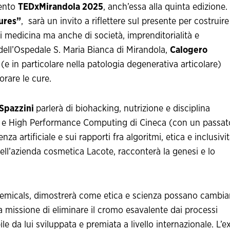
vento
TEDxMirandola 2025
, anch’essa alla quinta edizione.
tures”
, sarà un invito a riflettere sul presente per costruire 
di medicina ma anche di società, imprenditorialità e
 dell’Ospedale S. Maria Bianca di Mirandola,
Calogero
e in particolare nella patologia degenerativa articolare)
rare le cure.
Spazzini
parlerà di biohacking, nutrizione e disciplina
AI e High Performance Computing di Cineca (con un passat
enza artificiale e sui rapporti fra algoritmi, etica e inclusivit
 dell’azienda cosmetica Lacote, racconterà la genesi e lo
micals, dimostrerà come etica e scienza possano cambia
ria missione di eliminare il cromo esavalente dai processi
le da lui sviluppata e premiata a livello internazionale. L’e