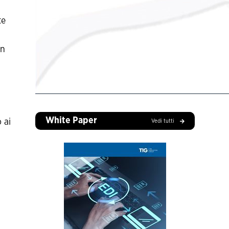
te
un
White Paper
 ai
Vedi tutti