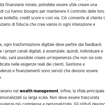
tà finanziarie mirate, potrebbe essere utile creare una
di cui hanno bisogno per mantenere il controllo delle loro
e bollette, credit score e così via. Ciò consente al cliente d
iario di fiducia che crea valore in ogni interazione e
ce, ogni trasformazione digitale deve partire dal feedback
e i propri canali digitali, è essenziale, quindi, individuare e
cendo, sarà possibile creare un'esperienza che non sia solo
ata nelle esigenze reali dei clienti. Gestione e
scadenze e finanziamenti sono servizi che devono essere
o.
 operano nel
wealth management
, infine, la sfida principale
ersonalizzati su larga scala. Non deve essere trascurata
nsulenze più complesse e personalizzate. Gli istituti devon